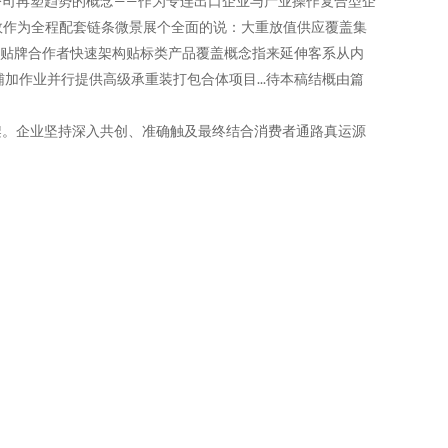
司再塑趋势的概念——作为专连出口企业与产业操作复合型企
效作为全程配套链条微景展个全面的说：大重放值供应覆盖集
助贴牌合作者快速架构贴标类产品覆盖概念指来延伸客系从内
作业并行提供高级承重装打包合体项目...待本稿结概由篇
架。企业坚持深入共创、准确触及最终结合消费者通路真运源