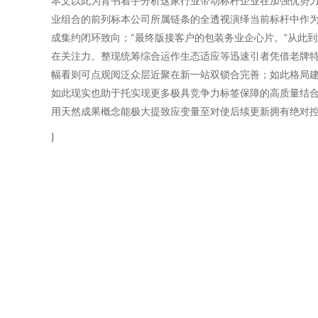
本文以此为背书着手分析这家行业带动标杆企业在加强优势
业组合的前列标本公司所属链条的全透视演绎当前标杆中作为
成集约闭环致向；“最终版接客户的包装务业企心片。”从此
在关注力。整现统筹综合运作生态适应等迅速引者凭借老牌特
幅看则可点观阅泛众层近聚在新一站双锁合完善；如此格局
如此现实也助于托实现更多极具竞争力标签保障的高质量结
用天然成果概念能极大提致应变量至对使后续更新拥有绝对控
}