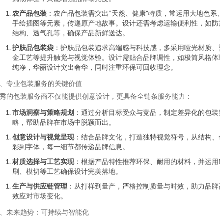
农产品包装
：农产品包装需突出“天然、健康”特质，常运用大地色系
手绘插图等元素，传递原产地故事。设计还需考虑运输便利性，如防
结构、透气孔等，确保产品新鲜送达。
护肤品包装袋
：护肤品包装追求高端感与科技感，多采用哑光材质、
金工艺等提升触觉与视觉体验。设计需贴合品牌调性，如极简风格体
纯净，华丽设计突出奢华，同时注重环保可回收理念。
、专业包装服务的关键价值
秀的包装服务商不仅能提供创意设计，更具备全链条服务能力：
市场洞察与策略规划
：通过分析目标受众与竞品，制定差异化的包装
略，帮助品牌在市场中脱颖而出。
创意设计与视觉呈现
：结合品牌文化，打造独特视觉符号，从结构、
彩到字体，每一细节都传递品牌信息。
材质选择与工艺实现
：根据产品特性推荐环保、耐用的材料，并运用
刷、模切等工艺确保设计完美落地。
生产与供应链管理
：从打样到量产，严格控制质量与时效，助力品牌
效应对市场变化。
、未来趋势：可持续与智能化